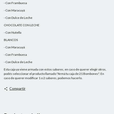
- Con Frambuesa
- Con Maracuyá
- Con Dulce de Leche
CHOCOLATE CON LECHE
- Con Nutella
BLANCOS
- Con Maracuyá
- Con Frambuesa
- Con Dulce de Leche
Esta caja ya viene armada con estos sabores, en caso de querer elegir otros,
podés seleccionar el producto llamado "Armá tu caja de 21 Bombones". En
caso de querer modificar 1 o 2 sabores, podemos hacerlo.
Compartir