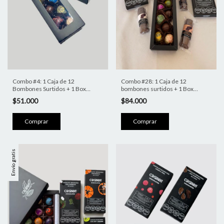
Combo #28: 1 Caja de 12
Combo #4: 1 Caja de 12
bombones surtidos + 1 Box
Bombones Surtidos + 1 Box
Degustacion + 2 tabletas + 3
Degustación
$84.000
$51.000
barritas
Envío gratis